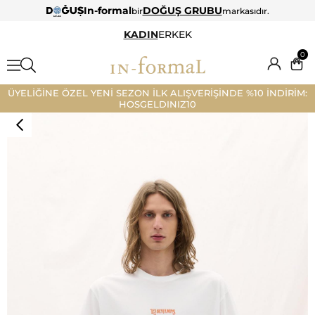
In-formal
DOĞUŞ GRUBU
bir
markasıdır.
KADIN
ERKEK
0
ÜYELİĞİNE ÖZEL YENİ SEZON İLK ALIŞVERİŞİNDE %10 İNDİRİM:
HOSGELDINIZ10