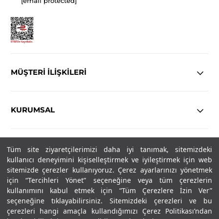
[email protected]
MÜŞTERİ İLİŞKİLERİ
KURUMSAL
YASAL
Tüm site ziyaretçilerimizi daha iyi tanımak, sitemizdeki
kullanıcı deneyimini kişiselleştirmek ve iyileştirmek için web
sitemizde çerezler kullanıyoruz. Çerez ayarlarınızı yönetmek
Copyright© 2025
IN-FORMAL
Tüm hakları saklıdır.
için “Tercihleri Yönet” seçeneğine veya tüm çerezlerin
kullanımını kabul etmek için “Tüm Çerezlere İzin Ver”
seçeneğine tıklayabilirsiniz. Sitemizdeki çerezleri ve bu
SOSYAL MEDYA
çerezleri hangi amaçla kullandığımızı Çerez Politikası’ndan