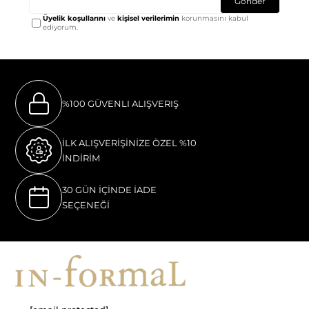
Gönder
Üyelik koşullarını
ve
kişisel verilerimin
korunmasını kabul
ediyorum.
%100 GÜVENLI ALIŞVERIŞ
İLK ALIŞVERİŞİNİZE ÖZEL %10
İNDİRİM
30 GÜN İÇİNDE İADE
SEÇENEĞİ