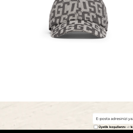
Üyelik koşullarını
ve
k