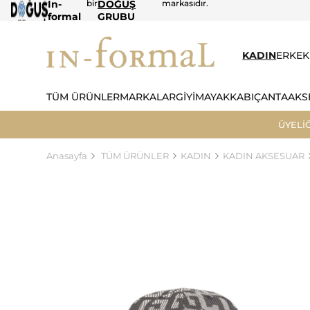
In-
bir
DOĞUŞ
markasıdır.
formal
GRUBU
KADIN
ERKEK
TÜM ÜRÜNLER
MARKALAR
GİYİM
AYAKKABI
ÇANTA
AKS
ÜYELİ
Anasayfa
TÜM ÜRÜNLER
KADIN
KADIN AKSESUAR