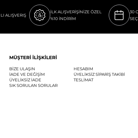
İLK ALIŞVERİŞİNİZE ÖZEL
30 
LI ALIŞVERIŞ
%10 İNDİRİM
SEÇ
MÜŞTERİ İLİŞKİLERİ
BİZE ULAŞIN
HESABIM
İADE VE DEĞİŞİM
ÜYELİKSİZ SİPARİŞ TAKİBİ
ÜYELİKSİZ İADE
TESLİMAT
SIK SORULAN SORULAR