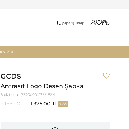
0
Sipariş Takip
INIZ10
GCDS
Antrasit Logo Desen Şapka
Stok Kodu
(SS2300001722_52Y)
9.165,00 TL
1.375,00 TL
85