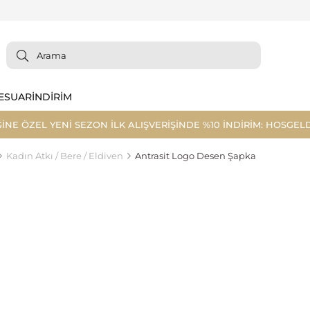
ESUAR
İNDİRİM
ĞİNE ÖZEL YENİ SEZON İLK ALIŞVERİŞİNDE %10 İNDİRİM: HOSGELD
Kadın Atkı / Bere / Eldiven
Antrasit Logo Desen Şapka