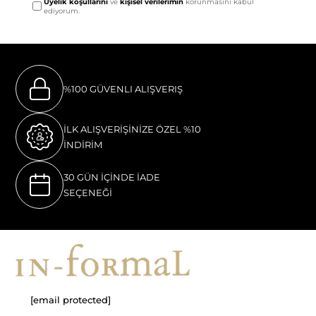
Üyelik koşullarını
ve
kişisel verilerimin
korunmasını kabul
ediyorum.
%100 GÜVENLI ALIŞVERIŞ
İLK ALIŞVERİŞİNİZE ÖZEL %10
İNDİRİM
30 GÜN İÇİNDE İADE
SEÇENEĞİ
[email protected]