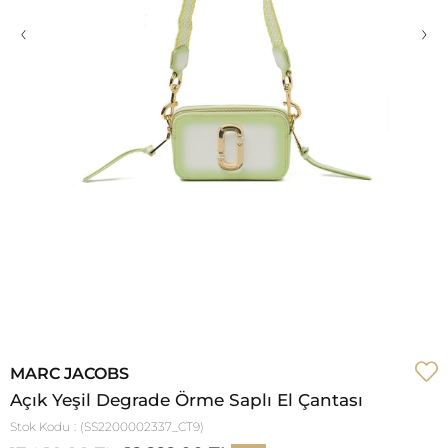
‹
›
MARC JACOBS
Açık Yeşil Degrade Örme Saplı El Çantası
Stok Kodu
(SS2200002337_CT9)