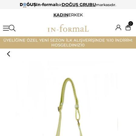
In-formal
DOĞUŞ GRUBU
bir
markasıdır.
KADIN
ERKEK
0
ÜYELİĞİNE ÖZEL YENİ SEZON İLK ALIŞVERİŞİNDE %10 İNDİRİM:
HOSGELDINIZ10