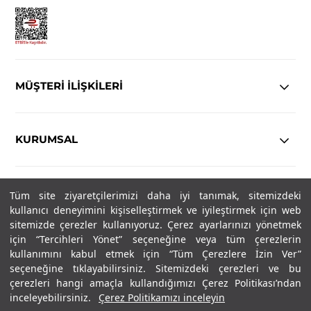
MÜŞTERİ İLİŞKİLERİ
KURUMSAL
YASAL
Tüm site ziyaretçilerimizi daha iyi tanımak, sitemizdeki
kullanıcı deneyimini kişiselleştirmek ve iyileştirmek için web
Copyright© 2025
IN-FORMAL
Tüm hakları saklıdır.
sitemizde çerezler kullanıyoruz. Çerez ayarlarınızı yönetmek
için “Tercihleri Yönet” seçeneğine veya tüm çerezlerin
kullanımını kabul etmek için “Tüm Çerezlere İzin Ver”
seçeneğine tıklayabilirsiniz. Sitemizdeki çerezleri ve bu
SOSYAL MEDYA
çerezleri hangi amaçla kullandığımızı Çerez Politikası’ndan
inceleyebilirsiniz.
Çerez Politikamızı inceleyin