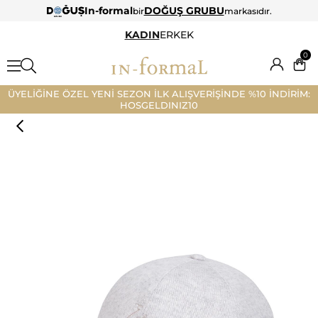
In-formal
DOĞUŞ GRUBU
bir
markasıdır.
KADIN
ERKEK
0
ÜYELİĞİNE ÖZEL YENİ SEZON İLK ALIŞVERİŞİNDE %10 İNDİRİM:
HOSGELDINIZ10