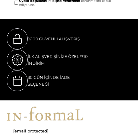
Üyelik koşullarını
ve
kişisel verilerimin
korunmasını kabul
ediyorum.
%100 GÜVENLI ALIŞVERIŞ
İLK ALIŞVERİŞİNİZE ÖZEL %10
İNDİRİM
30 GÜN İÇİNDE İADE
SEÇENEĞİ
[email protected]