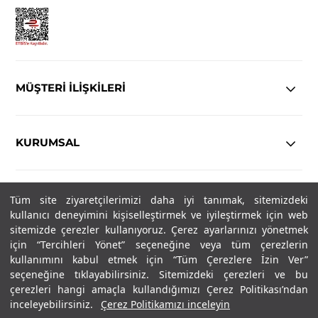
MÜŞTERİ İLİŞKİLERİ
KURUMSAL
YASAL
Tüm site ziyaretçilerimizi daha iyi tanımak, sitemizdeki
kullanıcı deneyimini kişiselleştirmek ve iyileştirmek için web
Copyright© 2025
IN-FORMAL
Tüm hakları saklıdır.
sitemizde çerezler kullanıyoruz. Çerez ayarlarınızı yönetmek
için “Tercihleri Yönet” seçeneğine veya tüm çerezlerin
kullanımını kabul etmek için “Tüm Çerezlere İzin Ver”
seçeneğine tıklayabilirsiniz. Sitemizdeki çerezleri ve bu
SOSYAL MEDYA
çerezleri hangi amaçla kullandığımızı Çerez Politikası’ndan
inceleyebilirsiniz.
Çerez Politikamızı inceleyin