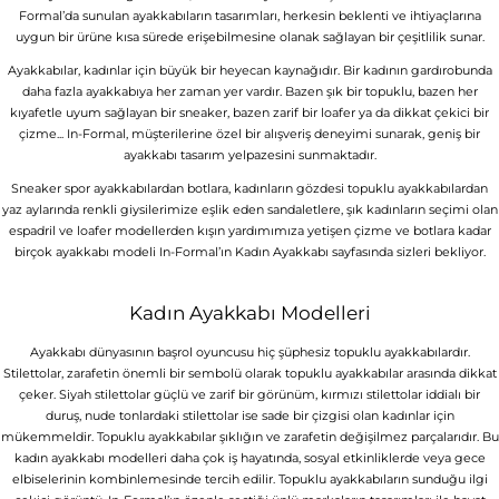
Formal’da sunulan ayakkabıların tasarımları, herkesin beklenti ve ihtiyaçlarına
uygun bir ürüne kısa sürede erişebilmesine olanak sağlayan bir çeşitlilik sunar.
Ayakkabılar, kadınlar için büyük bir heyecan kaynağıdır. Bir kadının gardırobunda
daha fazla ayakkabıya her zaman yer vardır. Bazen şık bir topuklu, bazen her
kıyafetle uyum sağlayan bir sneaker, bazen zarif bir loafer ya da dikkat çekici bir
çizme... In-Formal, müşterilerine özel bir alışveriş deneyimi sunarak, geniş bir
ayakkabı tasarım yelpazesini sunmaktadır.
Sneaker spor ayakkabılardan botlara, kadınların gözdesi topuklu ayakkabılardan
yaz aylarında renkli giysilerimize eşlik eden sandaletlere, şık kadınların seçimi olan
espadril ve loafer modellerden kışın yardımımıza yetişen çizme ve botlara kadar
birçok ayakkabı modeli In-Formal’ın Kadın Ayakkabı sayfasında sizleri bekliyor.
Kadın Ayakkabı Modelleri
Ayakkabı dünyasının başrol oyuncusu hiç şüphesiz topuklu ayakkabılardır.
Stilettolar, zarafetin önemli bir sembolü olarak topuklu ayakkabılar arasında dikkat
çeker. Siyah stilettolar güçlü ve zarif bir görünüm, kırmızı stilettolar iddialı bir
duruş, nude tonlardaki stilettolar ise sade bir çizgisi olan kadınlar için
mükemmeldir. Topuklu ayakkabılar şıklığın ve zarafetin değişilmez parçalarıdır. Bu
kadın ayakkabı modelleri daha çok iş hayatında, sosyal etkinliklerde veya gece
elbiselerinin kombinlemesinde tercih edilir. Topuklu ayakkabıların sunduğu ilgi