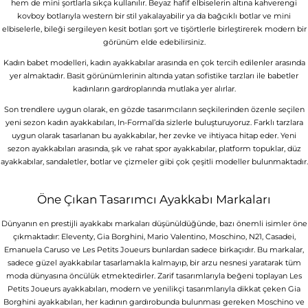
hem de mini şortlarla sıkça kullanılır. Beyaz hafif elbiselerin altına kahverengi
kovboy botlarıyla western bir stil yakalayabilir ya da bağcıklı botlar ve mini
elbiselerle, bileği sergileyen kesit botları şort ve tişörtlerle birleştirerek modern bir
görünüm elde edebilirsiniz.
Kadın babet modelleri, kadın ayakkabılar arasında en çok tercih edilenler arasında
yer almaktadır. Basit görünümlerinin altında yatan sofistike tarzları ile babetler
kadınların gardroplarında mutlaka yer alırlar.
Son trendlere uygun olarak, en gözde tasarımcıların seçkilerinden özenle seçilen
yeni sezon kadın ayakkabıları, In-Formal’da sizlerle buluşturuyoruz. Farklı tarzlara
uygun olarak tasarlanan bu ayakkabılar, her zevke ve ihtiyaca hitap eder. Yeni
sezon ayakkabıları arasında, şık ve rahat spor ayakkabılar, platform topuklar, düz
ayakkabılar, sandaletler, botlar ve çizmeler gibi çok çeşitli modeller bulunmaktadır.
Öne Çıkan Tasarımcı Ayakkabı Markaları
Dünyanın en prestijli ayakkabı markaları düşünüldüğünde, bazı önemli isimler öne
çıkmaktadır: Eleventy, Gia Borghini, Mario Valentino, Moschino, N21, Casadei,
Emanuela Caruso ve Les Petits Joueurs bunlardan sadece birkaçıdır. Bu markalar,
sadece güzel ayakkabılar tasarlamakla kalmayıp, bir arzu nesnesi yaratarak tüm
moda dünyasına öncülük etmektedirler. Zarif tasarımlarıyla beğeni toplayan Les
Petits Joueurs ayakkabıları, modern ve yenilikçi tasarımlarıyla dikkat çeken Gia
Borghini ayakkabıları, her kadının gardırobunda bulunması gereken Moschino ve