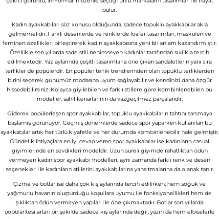
çekici görüntü, In-Formal’ın özenle seçtiği ünlü markaların tasarımları ile hayat
bulur.
Kadın ayakkabıları söz konusu olduğunda, sadece topuklu ayakkabılar akla
gelmemelidir. Farklı desenlerde ve renklerde loafer tasarımları, maskülen ve
feminen özellikleri birleştirerek kadın ayakkabısına yeni bir anlam kazandırmıştır.
Özellikle son yıllarda sade stili benimseyen kadınlar tarafından sıklıkla tercih
edilmektedir. Yaz aylarında çeşitli tasarımlarla öne çıkan sandaletlerin yanı sıra
terlikler de popülerdir. En popüler terlik trendlerinden olan topuklu terliklerden
birini seçerek günümüz modasına uyum sağlayabilir ve kendinizi daha özgür
hissedebilirsiniz. Kolayca giyilebilen ve farklı stillere göre kombinlenebilen bu
modeller; sahil kenarlarının da vazgeçilmez parçalarıdır.
Giderek popülerleşen spor ayakkabılar, topuklu ayakkabıların tahtını sarsmaya
başlamış görünüyor. Geçmiş dönemlerde sadece spor yaparken kullanılan bu
ayakkabılar artık her türlü kıyafetle ve her durumda kombinlenebilir hale gelmiştir.
Gündelik ihtiyaçlara en iyi cevap veren spor ayakkabılar ise kadınların casual
giyimlerinde en sevdikleri modeldir. Uzun süreli giyimde rahatlıktan ödün
vermeyen kadın spor ayakkabı modelleri, aynı zamanda farklı renk ve desen
seçenekleri ile kadınların stillerini ayakkabılarına yansıtmalarına da olanak tanır.
Çizme ve botlar ise daha çok kış aylarında tercih edilirken; hem soğuk ve
yağmurlu havanın oluşturduğu koşullara uyumu ile fonksiyonellikleri hem de
şıklıktan ödün vermeyen yapıları ile öne çıkmaktadır. Botlar son yıllarda
popülaritesi artan bir şekilde sadece kış aylarında değil, yazın da hem elbiselerle