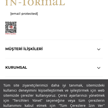
[email protected]
MÜŞTERİ İLİŞKİLERİ
KURUMSAL
Tüm site ziyaretçilerimizi daha iyi tanımak, sitemizdeki
YASAL
kullanıcı deneyimini kişiselleştirmek ve iyileştirmek için web
sitemizde çerezler kullanıyoruz. Çerez ayarlarınızı yönetmek
Copyright© 2025
IN-FORMAL
Tüm hakları saklıdır.
için “Tercihleri Yönet” seçeneğine veya tüm çerezlerin
kullanımını kabul etmek için “Tüm Çerezlere İzin Ver”