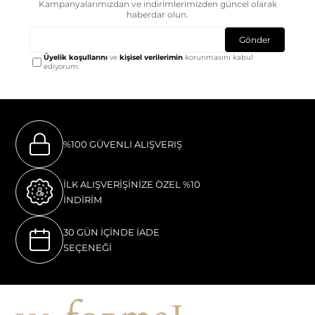
Kampanyalarımızdan ve indirimlerimizden güncel olarak
haberdar olun.
Gönder
Üyelik koşullarını
ve
kişisel verilerimin
korunmasını kabul
ediyorum.
%100 GÜVENLI ALIŞVERIŞ
İLK ALIŞVERİŞİNİZE ÖZEL %10
İNDİRİM
30 GÜN İÇİNDE İADE
SEÇENEĞİ