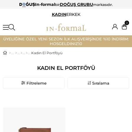
In-formal
DOĞUŞ GRUBU
bir
markasıdır.
KADIN
ERKEK
0
ÜYELİĞİNE ÖZEL YENİ SEZON İLK ALIŞVERİŞİNDE %10 İNDİRİM:
HOSGELDINIZ10
Kadın El Portföyü
KADIN EL PORTFÖYÜ
Filtreleme
Sıralama